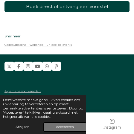
Boek direct of ontvang een voorstel
Snel naar:
Cadeaupagina - webshop - unieke belevenis
X
F
I
Y
W
P
a
n
o
h
i
c
s
u
a
n
e
t
T
t
t
b
a
u
s
e
o
g
b
A
r
Algemene voorwaarden
o
r
e
p
e
k
a
p
s
Privacy statement
Deze website maakt gebruik van cookies om
m
t
© 2024 - 2026 Oldtimer Verhuur Westland
uw ervaring te verbeteren en op maat
gemaakte advertenties weer te geven. Door op
‘Accepteren’ te klikken, gaat u akkoord met
het gebruik van alle cookies.
E-mailadres
Telefoonnummer
Instagram
Afwijzen
Accepteren