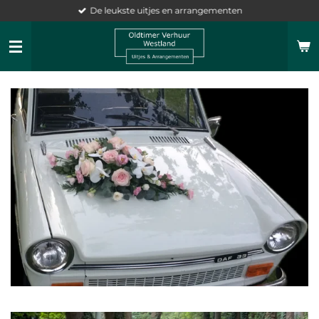
De leukste uitjes en arrangementen
Ga
direct
naar
de
hoofdinhoud