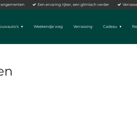
arrangementen
Een ervaring rijker, een glimlach verder
Verrass
rouwauto's
Weekendje weg
Verrassing
Cadeau
Re
en