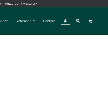
en | ontzorgen | Maatwerk
views
Veteranen
Contact