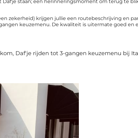
et Daf'je staan; een herinneringsmoment om terug te bl
 een zekerheid) krijgen jullie een routebeschrijving en p
 3-gangen keuzemenu. De kwaliteit is uitermate goed e
 Daf'je rijden tot 3-gangen keuzemenu bij Italia