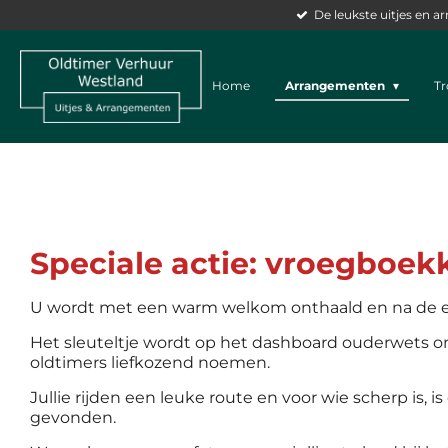
De leukste uitjes en 
Ga
direct
naar
de
Home
Arrangementen
T
hoofdinhoud
Speciale actie: vroegboek
U wordt met een warm welkom onthaald en na de eer
Het sleuteltje wordt op het dashboard ouderwets om
oldtimers liefkozend noemen.
Jullie rijden een leuke route en voor wie scherp is, i
gevonden.