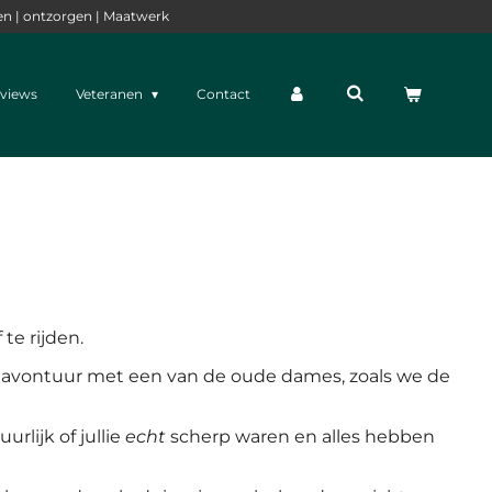
en | ontzorgen | Maatwerk
views
Veteranen
Contact
te rijden.
op avontuur met een van de oude dames, zoals we de
rlijk of jullie
echt
scherp waren en alles hebben