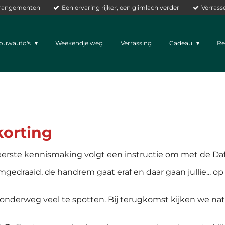
arrangementen
Een ervaring rijker, een glimlach verder
Verrass
rouwauto's
Weekendje weg
Verrassing
Cadeau
Re
korting
ste kennismaking volgt een instructie om met de Daf 
gedraaid, de handrem gaat eraf en daar gaan jullie... 
s onderweg veel te spotten. Bij terugkomst kijken we natuu