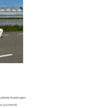
dubbele boekingen
us (ochtend)