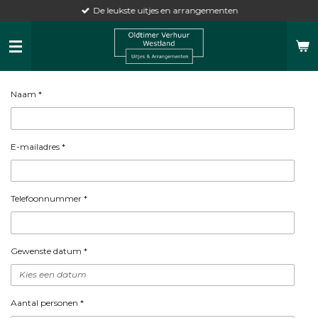
De leukste uitjes en arrangementen
Ga
direct
naar
de
hoofdinhoud
Naam *
E-mailadres *
Telefoonnummer *
Gewenste datum *
Aantal personen *