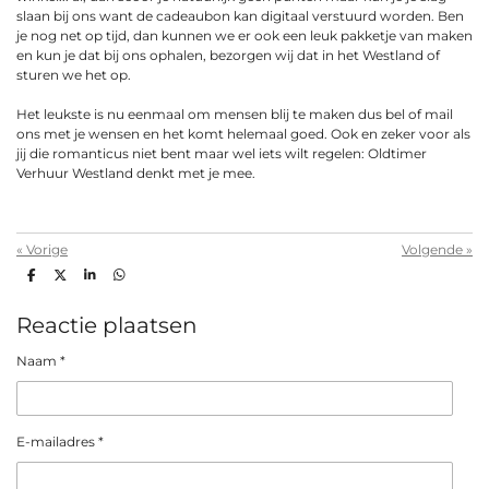
slaan bij ons want de cadeaubon kan digitaal verstuurd worden. Ben
je nog net op tijd, dan kunnen we er ook een leuk pakketje van maken
en kun je dat bij ons ophalen, bezorgen wij dat in het Westland of
sturen we het op.
Het leukste is nu eenmaal om mensen blij te maken dus bel of mail
ons met je wensen en het komt helemaal goed. Ook en zeker voor als
jij die romanticus niet bent maar wel iets wilt regelen: Oldtimer
Verhuur Westland denkt met je mee.
«
Vorige
Volgende
»
D
D
S
D
e
e
h
e
l
e
a
l
e
l
r
e
Reactie plaatsen
n
e
n
Naam *
E-mailadres *