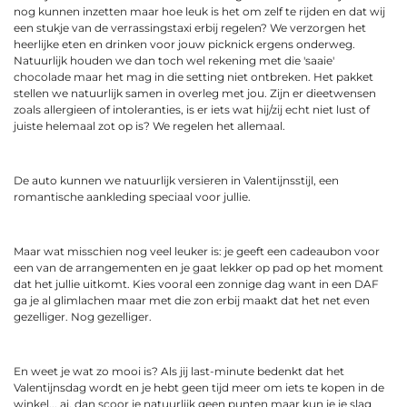
nog kunnen inzetten maar hoe leuk is het om zelf te rijden en dat wij
een stukje van de verrassingstaxi erbij regelen? We verzorgen het
heerlijke eten en drinken voor jouw picknick ergens onderweg.
Natuurlijk houden we dan toch wel rekening met die 'saaie'
chocolade maar het mag in die setting niet ontbreken. Het pakket
stellen we natuurlijk samen in overleg met jou. Zijn er dieetwensen
zoals allergieen of intoleranties, is er iets wat hij/zij echt niet lust of
juiste helemaal zot op is? We regelen het allemaal.
De auto kunnen we natuurlijk versieren in Valentijnsstijl, een
romantische aankleding speciaal voor jullie.
Maar wat misschien nog veel leuker is: je geeft een cadeaubon voor
een van de arrangementen en je gaat lekker op pad op het moment
dat het jullie uitkomt. Kies vooral een zonnige dag want in een DAF
ga je al glimlachen maar met die zon erbij maakt dat het net even
gezelliger. Nog gezelliger.
En weet je wat zo mooi is? Als jij last-minute bedenkt dat het
Valentijnsdag wordt en je hebt geen tijd meer om iets te kopen in de
winkel... ai, dan scoor je natuurlijk geen punten maar kun je je slag