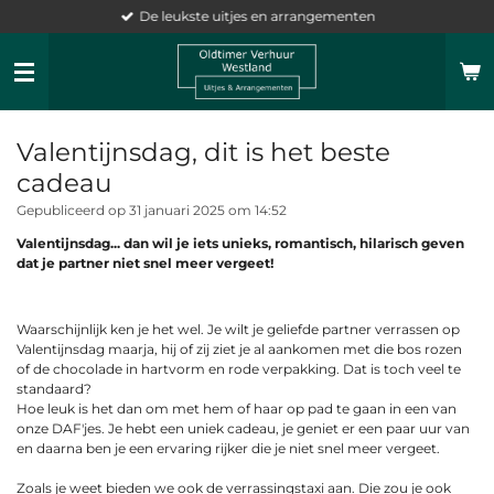
De leukste uitjes en arrangementen
Ga
direct
naar
de
hoofdinhoud
Valentijnsdag, dit is het beste
cadeau
Gepubliceerd op 31 januari 2025 om 14:52
Valentijnsdag... dan wil je iets unieks, romantisch, hilarisch geven
dat je partner niet snel meer vergeet!
Waarschijnlijk ken je het wel. Je wilt je geliefde partner verrassen op
Valentijnsdag maarja, hij of zij ziet je al aankomen met die bos rozen
of de chocolade in hartvorm en rode verpakking. Dat is toch veel te
standaard?
Hoe leuk is het dan om met hem of haar op pad te gaan in een van
onze DAF'jes. Je hebt een uniek cadeau, je geniet er een paar uur van
en daarna ben je een ervaring rijker die je niet snel meer vergeet.
Zoals je weet bieden we ook de verrassingstaxi aan. Die zou je ook