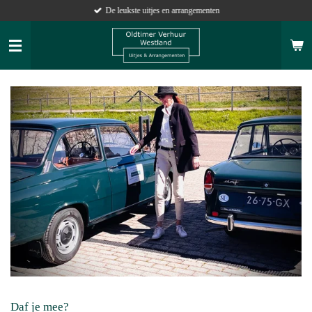
De leukste uitjes en arrangementen
Ga
direct
naar
de
hoofdinhoud
Daf je mee?