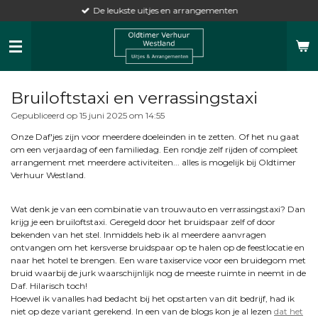
De leukste uitjes en arrangementen
Ga
direct
naar
de
hoofdinhoud
Bruiloftstaxi en verrassingstaxi
Gepubliceerd op 15 juni 2025 om 14:55
Onze Daf'jes zijn voor meerdere doeleinden in te zetten. Of het nu gaat
om een verjaardag of een familiedag. Een rondje zelf rijden of compleet
arrangement met meerdere activiteiten... alles is mogelijk bij Oldtimer
Verhuur Westland.
Wat denk je van een combinatie van trouwauto en verrassingstaxi? Dan
krijg je een bruiloftstaxi. Geregeld door het bruidspaar zelf of door
bekenden van het stel. Inmiddels heb ik al meerdere aanvragen
ontvangen om het kersverse bruidspaar op te halen op de feestlocatie en
naar het hotel te brengen. Een ware taxiservice voor een bruidegom met
bruid waarbij de jurk waarschijnlijk nog de meeste ruimte in neemt in de
Daf. Hilarisch toch!
Hoewel ik vanalles had bedacht bij het opstarten van dit bedrijf, had ik
niet op deze variant gerekend. In een van de blogs kon je al lezen
dat het