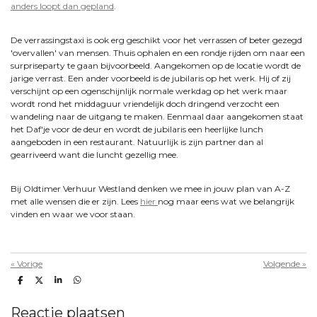
anders loopt dan gepland
.
De verrassingstaxi is ook erg geschikt voor het verrassen of beter gezegd
'overvallen' van mensen. Thuis ophalen en een rondje rijden om naar een
surpriseparty te gaan bijvoorbeeld. Aangekomen op de locatie wordt de
jarige verrast. Een ander voorbeeld is de jubilaris op het werk. Hij of zij
verschijnt op een ogenschijnlijk normale werkdag op het werk maar
wordt rond het middaguur vriendelijk doch dringend verzocht een
wandeling naar de uitgang te maken. Eenmaal daar aangekomen staat
het Daf'je voor de deur en wordt de jubilaris een heerlijke lunch
aangeboden in een restaurant. Natuurlijk is zijn partner dan al
gearriveerd want die luncht gezellig mee.
Bij Oldtimer Verhuur Westland denken we mee in jouw plan van A-Z
met alle wensen die er zijn. Lees
hier
nog maar eens wat we belangrijk
vinden en waar we voor staan.
«
Vorige
Volgende
»
D
D
S
D
e
e
h
e
l
e
a
l
e
l
r
e
Reactie plaatsen
n
e
n