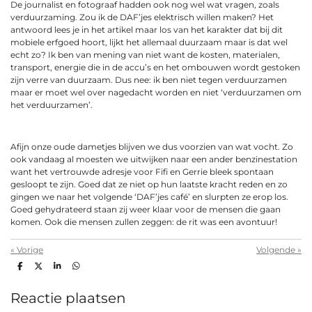
De journalist en fotograaf hadden ook nog wel wat vragen, zoals
verduurzaming. Zou ik de DAF’jes elektrisch willen maken? Het
antwoord lees je in het artikel maar los van het karakter dat bij dit
mobiele erfgoed hoort, lijkt het allemaal duurzaam maar is dat wel
echt zo? Ik ben van mening van niet want de kosten, materialen,
transport, energie die in de accu’s en het ombouwen wordt gestoken
zijn verre van duurzaam. Dus nee: ik ben niet tegen verduurzamen
maar er moet wel over nagedacht worden en niet ‘verduurzamen om
het verduurzamen’.
Afijn onze oude dametjes blijven we dus voorzien van wat vocht. Zo
ook vandaag al moesten we uitwijken naar een ander benzinestation
want het vertrouwde adresje voor Fifi en Gerrie bleek spontaan
gesloopt te zijn. Goed dat ze niet op hun laatste kracht reden en zo
gingen we naar het volgende ‘DAF’jes café’ en slurpten ze erop los.
Goed gehydrateerd staan zij weer klaar voor de mensen die gaan
komen. Ook die mensen zullen zeggen: de rit was een avontuur!
«
Vorige
Volgende
»
D
D
S
D
e
e
h
e
l
e
a
l
e
l
r
e
Reactie plaatsen
n
e
n