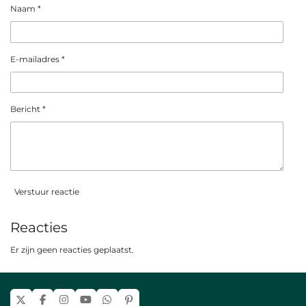
Naam *
E-mailadres *
Bericht *
Verstuur reactie
Reacties
Er zijn geen reacties geplaatst.
X
F
I
Y
W
P