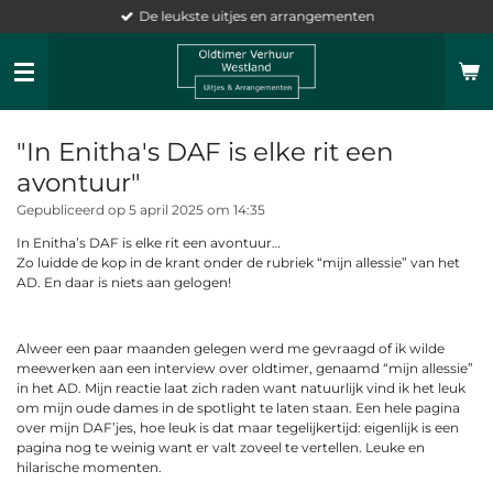
De leukste uitjes en arrangementen
Ga
direct
naar
de
hoofdinhoud
"In Enitha's DAF is elke rit een
avontuur"
Gepubliceerd op 5 april 2025 om 14:35
In Enitha’s DAF is elke rit een avontuur…
Zo luidde de kop in de krant onder de rubriek “mijn allessie” van het
AD. En daar is niets aan gelogen!
Alweer een paar maanden gelegen werd me gevraagd of ik wilde
meewerken aan een interview over oldtimer, genaamd “mijn allessie”
in het AD. Mijn reactie laat zich raden want natuurlijk vind ik het leuk
om mijn oude dames in de spotlight te laten staan. Een hele pagina
over mijn DAF’jes, hoe leuk is dat maar tegelijkertijd: eigenlijk is een
pagina nog te weinig want er valt zoveel te vertellen. Leuke en
hilarische momenten.