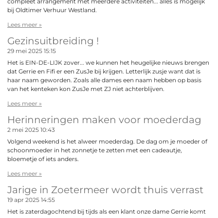
compleet arrangement met meerdere activiteiten... alles is mogelijk
bij Oldtimer Verhuur Westland.
Lees meer »
Gezinsuitbreiding !
29 mei 2025
15:15
Het is EIN-DE-LIJK zover... we kunnen het heugelijke nieuws brengen
dat Gerrie en Fifi er een ZusJe bij krijgen. Letterlijk zusje want dat is
haar naam geworden. Zoals alle dames een naam hebben op basis
van het kenteken kon ZusJe met ZJ niet achterblijven.
Lees meer »
Herinneringen maken voor moederdag
2 mei 2025
10:43
Volgend weekend is het alweer moederdag. De dag om je moeder of
schoonmoeder in het zonnetje te zetten met een cadeautje,
bloemetje of iets anders.
Lees meer »
Jarige in Zoetermeer wordt thuis verrast
19 apr 2025
14:55
Het is zaterdagochtend bij tijds als een klant onze dame Gerrie komt