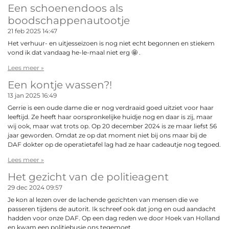
Een schoenendoos als
boodschappenautootje
21 feb 2025
14:47
Het verhuur- en uitjesseizoen is nog niet echt begonnen en stiekem
vond ik dat vandaag he-le-maal niet erg 🤩 .
Lees meer »
Een kontje wassen?!
13 jan 2025
16:49
Gerrie is een oude dame die er nog verdraaid goed uitziet voor haar
leeftijd. Ze heeft haar oorspronkelijke huidje nog en daar is zij, maar
wij ook, maar wat trots op. Op 20 december 2024 is ze maar liefst 56
jaar geworden. Omdat ze op dat moment niet bij ons maar bij de
DAF dokter op de operatietafel lag had ze haar cadeautje nog tegoed.
Lees meer »
Het gezicht van de politieagent
29 dec 2024
09:57
Je kon al lezen over de lachende gezichten van mensen die we
passeren tijdens de autorit. Ik schreef ook dat jong en oud aandacht
hadden voor onze DAF. Op een dag reden we door Hoek van Holland
en kwam een politiebusje ons tegemoet.