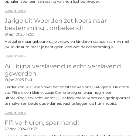
ophalen voor een verrassing van hun (schoon)vader.
Lees meer »
Jarige uit Woerden zet koers naar
bestemming... onbekend!
19 apr 2025
14:55
Het zal je maar gebeuren... je vrouw en kinderen stappen samen met
jou in de auto maar je hebt geen idee wat de bestemming is.
Lees meer »
Ai... bijna verslavend is echt verslavend
geworden
19 jan 2025
11:41
Eerder kon je al lezen over het ontstaan van ons DAF gezin. De grote
zus Fifi die een kleiner zusje Gerrie kreeg en waar nog meer
uitbreiding verwacht wordt ;-)Het leek me leuk om een gezinsportret
te maken en beide oude dames vast te leggen op hun mooist.
Lees meer »
Fifi verhuren, spannend!
27 dec 2024
09:57