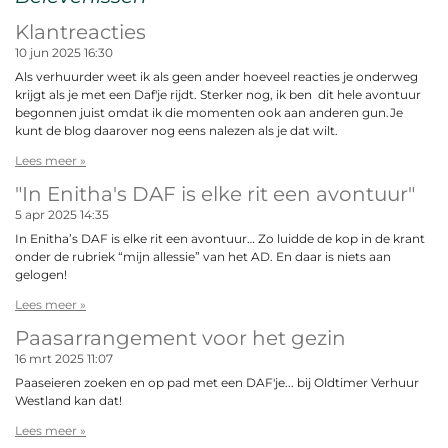
Klantreacties
10 jun 2025
16:30
Als verhuurder weet ik als geen ander hoeveel reacties je onderweg
krijgt als je met een Daf'je rijdt. Sterker nog, ik ben dit hele avontuur
begonnen juist omdat ik die momenten ook aan anderen gun.Je
kunt de blog daarover nog eens nalezen als je dat wilt.
Lees meer »
"In Enitha's DAF is elke rit een avontuur"
5 apr 2025
14:35
In Enitha’s DAF is elke rit een avontuur… Zo luidde de kop in de krant
onder de rubriek “mijn allessie” van het AD. En daar is niets aan
gelogen!
Lees meer »
Paasarrangement voor het gezin
16 mrt 2025
11:07
Paaseieren zoeken en op pad met een DAF'je... bij Oldtimer Verhuur
Westland kan dat!
Lees meer »