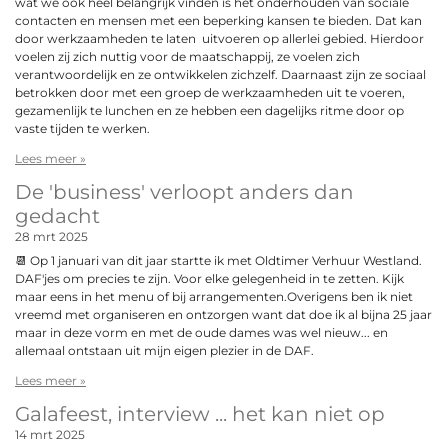
wat we ook heel belangrijk vinden is het onderhouden van sociale
contacten en mensen met een beperking kansen te bieden. Dat kan
door werkzaamheden te laten uitvoeren op allerlei gebied. Hierdoor
voelen zij zich nuttig voor de maatschappij, ze voelen zich
verantwoordelijk en ze ontwikkelen zichzelf. Daarnaast zijn ze sociaal
betrokken door met een groep de werkzaamheden uit te voeren,
gezamenlijk te lunchen en ze hebben een dagelijks ritme door op
vaste tijden te werken.
Lees meer »
De 'business' verloopt anders dan
gedacht
28 mrt 2025
📆 Op 1 januari van dit jaar startte ik met Oldtimer Verhuur Westland.
DAF'jes om precies te zijn. Voor elke gelegenheid in te zetten. Kijk
maar eens in het menu of bij arrangementen.Overigens ben ik niet
vreemd met organiseren en ontzorgen want dat doe ik al bijna 25 jaar
maar in deze vorm en met de oude dames was wel nieuw... en
allemaal ontstaan uit mijn eigen plezier in de DAF.
Lees meer »
Galafeest, interview ... het kan niet op
14 mrt 2025